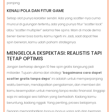
panjang.
KENALI POLA DAN FITUR GAME
Setiap slot punya karakter sendiri. Ada yang scatter-nya cuma
muncul di gulungan tertentu, ada yang punya fitur “scatter lock”
atau “scatter multiplier” selama free spins. Main di mode demo
bener-bener bisa bantu kamu ngerti ini. Jadi, saat dapat free
spin beneran, kamu udah paham strateginya.
MENGELOLA EKSPEKTASI: REALISTIS TAPI
TETAP OPTIMIS
Jangan berharap dengan 10 free spin gratis langsung jadi
miliarder. Tujuan utama dari strategi “
bagaimana cara dapet
scatter gratis tanpa depo
” ini adalah untuk memperpanjang
waktu bermain, mendapatkan pengalaman, dan memberi diri
kamu kesempatan untuk menang tanpa resiko finansial. Anggap
saja ini sebagai sesi latihan yang berhadiah. Kadang kamu
beruntung, kadang nggak. Yang penting, proses belajarnya.
Dengan memanfaatkan bonus-bonus yang sah dan bermain