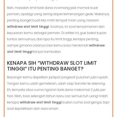
Nah, masalah limit tarik dana ini emang jadi momok buat
pemain, apalagi yang sering dapet kemenangan gede. Makanya,
penting banget buat kita milih tempat main yang nawarin
withdraw slot limit tinggi
. Soalnya, ini soal kenyamanan dan
kepuasan kamu sebagai pemain. Di artikel ini, gue bakal kupas
tuntas semuanya, dari apa itu limit tinggi, kenapa penting,
sampe gimana caranya biar kamu bisa menikmati
withdraw
slot limit tinggi
tanpa hambatan.
KENAPA SIH “WITHDRAW SLOT LIMIT
TINGGI” ITU PENTING BANGET?
Bayangin kamu dapetkan jackpot progresif puluhan juta rupiah.
Tangan kamu udah gemeteran, udah siap transfer ke rekening.
Eh, ternyata situs cuma ngizinin tarik dana maksimal 2 juta per
hari. Wah, bisa setengah tahun baru cair semua tuh uang! Inilah
kenapa
withdraw slot limit tinggi
bukan cuma soal gengsi, tapi
soal kepraktisan dan rasa aman.