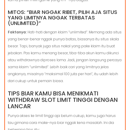
MITOS: “BIAR NGGAK RIBET, PILIH AJA SITUS
YANG LIMITNYA NGGAK TERBATAS
(UNLIMITED)”
Faktanya:
Hati-hati dengan klaim “unlimited”. Memang ada situs
yang benar-benar nggak punya batas, biasanya itu situs skala
besar. Tapi, banyak juga situs nakal yang pake klaim itu buat
jebakan. Pas kamu menang besar, tiba-tiba akun kamu dikunci
atau withdrawnya diproses lama. Jadi, jangan langsung percaya
sama klaim “unlimited”. Lebih baik cari yang limitnya jelas
angkanya, misalnya “maksimal 100 juta per hari”, itu udah lebih
dari cukup untuk pemain biasa.
TIPS BIAR KAMU BISA MENIKMATI
WITHDRAW SLOT LIMIT TINGGI DENGAN
LANCAR
Punya akses ke limit tinggi aja belum cukup, kamu juga harus
tau gimana cara make-nya biar nggak kena masalah. Ini dia
beberapa tips jitu: