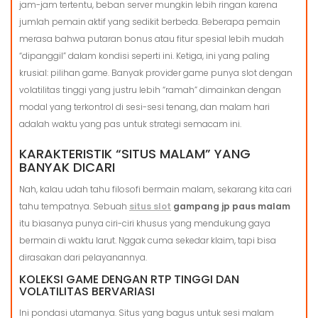
jam-jam tertentu, beban server mungkin lebih ringan karena
jumlah pemain aktif yang sedikit berbeda. Beberapa pemain
merasa bahwa putaran bonus atau fitur spesial lebih mudah
“dipanggil” dalam kondisi seperti ini. Ketiga, ini yang paling
krusial: pilihan game. Banyak provider game punya slot dengan
volatilitas tinggi yang justru lebih “ramah” dimainkan dengan
modal yang terkontrol di sesi-sesi tenang, dan malam hari
adalah waktu yang pas untuk strategi semacam ini.
KARAKTERISTIK “SITUS MALAM” YANG
BANYAK DICARI
Nah, kalau udah tahu filosofi bermain malam, sekarang kita cari
tahu tempatnya. Sebuah
situs slot
gampang jp paus malam
itu biasanya punya ciri-ciri khusus yang mendukung gaya
bermain di waktu larut. Nggak cuma sekedar klaim, tapi bisa
dirasakan dari pelayanannya.
KOLEKSI GAME DENGAN RTP TINGGI DAN
VOLATILITAS BERVARIASI
Ini pondasi utamanya. Situs yang bagus untuk sesi malam