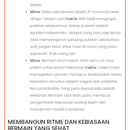
sedikit.
Mitos:
Kalau ada pemain dapat JP, mesinnya akan
“dingin” berjam-jam.
Fakta:
RNG tidak mengingat
putaran sebelumnya. Setiap putaran adalah
kejadian independen. Jackpot yang baru saja keluar
tidak mempengaruhi peluang putaran selanjutnya.
Jadi, jangan takut untuk main di mesin yang baru
saja kasih JP ke orang lain.
Mitos:
Bermain larut malam bikin kamu di-incar
sistem untuk dikasih kekalahan.
Fakta:
Sistem tidak
menargetkan pemain manapun berdasarkan waktu.
Kekalahan beruntun adalah bagian dari volatilitas
dan probabilitas. Yang perlu diwaspadai adalah
kelelahan. Bermain saat lelah justru membuat
pengambilan keputusan kurang tajam dan
manajemen modal bisa kacau.
MEMBANGUN RITME DAN KEBIASAAN
BERMAIN YANG SEHAT