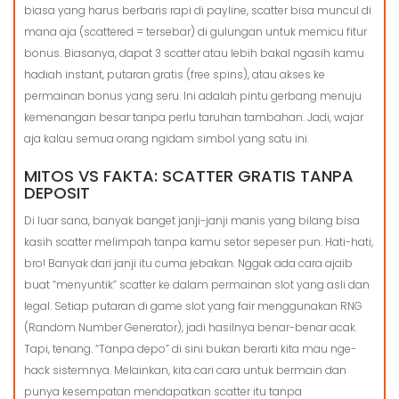
biasa yang harus berbaris rapi di payline, scatter bisa muncul di
mana aja (scattered = tersebar) di gulungan untuk memicu fitur
bonus. Biasanya, dapat 3 scatter atau lebih bakal ngasih kamu
hadiah instant, putaran gratis (free spins), atau akses ke
permainan bonus yang seru. Ini adalah pintu gerbang menuju
kemenangan besar tanpa perlu taruhan tambahan. Jadi, wajar
aja kalau semua orang ngidam simbol yang satu ini.
MITOS VS FAKTA: SCATTER GRATIS TANPA
DEPOSIT
Di luar sana, banyak banget janji-janji manis yang bilang bisa
kasih scatter melimpah tanpa kamu setor sepeser pun. Hati-hati,
bro! Banyak dari janji itu cuma jebakan. Nggak ada cara ajaib
buat “menyuntik” scatter ke dalam permainan slot yang asli dan
legal. Setiap putaran di game slot yang fair menggunakan RNG
(Random Number Generator), jadi hasilnya benar-benar acak.
Tapi, tenang. “Tanpa depo” di sini bukan berarti kita mau nge-
hack sistemnya. Melainkan, kita cari cara untuk bermain dan
punya kesempatan mendapatkan scatter itu tanpa