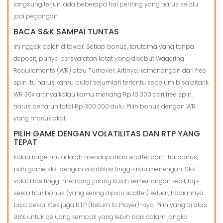
langsung terjun, ada beberapa hal penting yang harus selalu
jadi pegangan.
BACA S&K SAMPAI TUNTAS
Ini nggak boleh ditawar. Setiap bonus, terutama yang tanpa
deposit, punya persyaratan ketat yang disebut Wagering
Requirements (WR) atau Turnover. Artinya, kemenangan dari free
spin itu harus kamu putar sejumlah tertentu sebelum bisa ditarik.
WR 30x artinya kalau kamu menang Rp 10.000 dari free spin,
harus bertaruh total Rp 300.000 dulu. Pilih bonus dengan WR
yang masuk akal.
PILIH GAME DENGAN VOLATILITAS DAN RTP YANG
TEPAT
Kalau targetmu adalah mendapatkan scatter dan fitur bonus,
pilih game slot dengan volatilitas tinggi atau menengah. Slot
volatilitas tinggi memang jarang kasih kemenangan kecil, tapi
sekali fitur bonus (yang sering dipicu scatter) keluar, hadiahnya
bisa besar. Cek juga RTP (Return to Player)-nya. Pilih yang di atas
96% untuk peluang kembali yang lebih baik dalam jangka