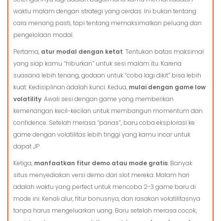
waktu malam dengan strategi yang cerdas. Ini bukan tentang
cara menang pasti, tapi tentang memaksimalkan peluang dan
pengelolaan modal.
Pertama,
atur modal dengan ketat
. Tentukan batas maksimal
yang siap kamu “hiburkan” untuk sesi malam itu. Karena
suasana lebih tenang, godaan untuk “coba lagi dikit” bisa lebih
kuat. Kedisiplinan adalah kunci. Kedua,
mulai dengan game low
volatility
. Awali sesi dengan game yang memberikan
kemenangan kecil-kecilan untuk membangun momentum dan
confidence. Setelah merasa “panas”, baru coba eksplorasi ke
game dengan volatilitas lebih tinggi yang kamu incar untuk
dapat JP.
Ketiga,
manfaatkan fitur demo atau mode gratis
. Banyak
situs menyediakan versi demo dari slot mereka. Malam hari
adalah waktu yang perfect untuk mencoba 2-3 game baru di
mode ini. Kenali alur, fitur bonusnya, dan rasakan volatilitasnya
tanpa harus mengeluarkan uang. Baru setelah merasa cocok,