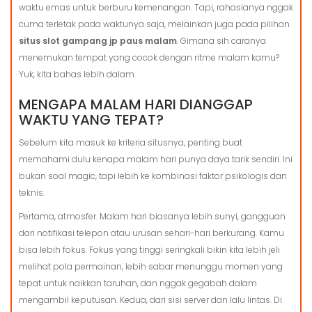
waktu emas untuk berburu kemenangan. Tapi, rahasianya nggak
cuma terletak pada waktunya saja, melainkan juga pada pilihan
situs slot gampang jp paus malam
. Gimana sih caranya
menemukan tempat yang cocok dengan ritme malam kamu?
Yuk, kita bahas lebih dalam.
MENGAPA MALAM HARI DIANGGAP
WAKTU YANG TEPAT?
Sebelum kita masuk ke kriteria situsnya, penting buat
memahami dulu kenapa malam hari punya daya tarik sendiri. Ini
bukan soal magic, tapi lebih ke kombinasi faktor psikologis dan
teknis.
Pertama, atmosfer. Malam hari biasanya lebih sunyi, gangguan
dari notifikasi telepon atau urusan sehari-hari berkurang. Kamu
bisa lebih fokus. Fokus yang tinggi seringkali bikin kita lebih jeli
melihat pola permainan, lebih sabar menunggu momen yang
tepat untuk naikkan taruhan, dan nggak gegabah dalam
mengambil keputusan. Kedua, dari sisi server dan lalu lintas. Di