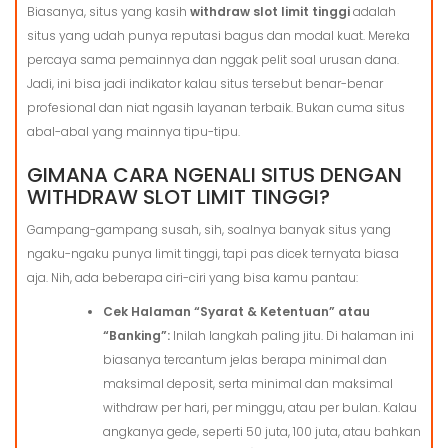
Biasanya, situs yang kasih
withdraw slot limit tinggi
adalah
situs yang udah punya reputasi bagus dan modal kuat. Mereka
percaya sama pemainnya dan nggak pelit soal urusan dana.
Jadi, ini bisa jadi indikator kalau situs tersebut benar-benar
profesional dan niat ngasih layanan terbaik. Bukan cuma situs
abal-abal yang mainnya tipu-tipu.
GIMANA CARA NGENALI SITUS DENGAN
WITHDRAW SLOT LIMIT TINGGI?
Gampang-gampang susah, sih, soalnya banyak situs yang
ngaku-ngaku punya limit tinggi, tapi pas dicek ternyata biasa
aja. Nih, ada beberapa ciri-ciri yang bisa kamu pantau:
Cek Halaman “Syarat & Ketentuan” atau
“Banking”:
Inilah langkah paling jitu. Di halaman ini
biasanya tercantum jelas berapa minimal dan
maksimal deposit, serta minimal dan maksimal
withdraw per hari, per minggu, atau per bulan. Kalau
angkanya gede, seperti 50 juta, 100 juta, atau bahkan