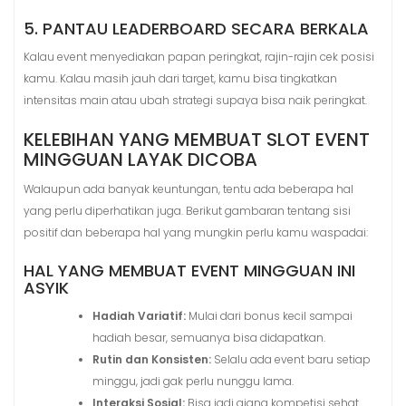
5. PANTAU LEADERBOARD SECARA BERKALA
Kalau event menyediakan papan peringkat, rajin-rajin cek posisi
kamu. Kalau masih jauh dari target, kamu bisa tingkatkan
intensitas main atau ubah strategi supaya bisa naik peringkat.
KELEBIHAN YANG MEMBUAT SLOT EVENT
MINGGUAN LAYAK DICOBA
Walaupun ada banyak keuntungan, tentu ada beberapa hal
yang perlu diperhatikan juga. Berikut gambaran tentang sisi
positif dan beberapa hal yang mungkin perlu kamu waspadai:
HAL YANG MEMBUAT EVENT MINGGUAN INI
ASYIK
Hadiah Variatif:
Mulai dari bonus kecil sampai
hadiah besar, semuanya bisa didapatkan.
Rutin dan Konsisten:
Selalu ada event baru setiap
minggu, jadi gak perlu nunggu lama.
Interaksi Sosial:
Bisa jadi ajang kompetisi sehat