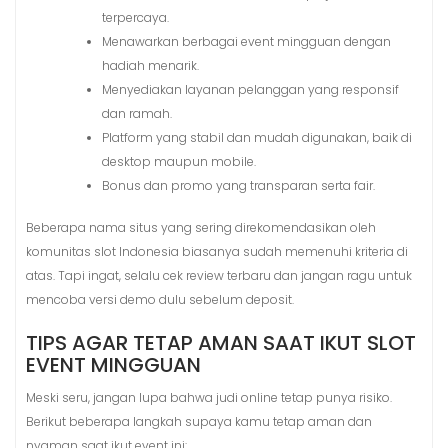
terpercaya.
Menawarkan berbagai event mingguan dengan
hadiah menarik.
Menyediakan layanan pelanggan yang responsif
dan ramah.
Platform yang stabil dan mudah digunakan, baik di
desktop maupun mobile.
Bonus dan promo yang transparan serta fair.
Beberapa nama situs yang sering direkomendasikan oleh
komunitas slot Indonesia biasanya sudah memenuhi kriteria di
atas. Tapi ingat, selalu cek review terbaru dan jangan ragu untuk
mencoba versi demo dulu sebelum deposit.
TIPS AGAR TETAP AMAN SAAT IKUT SLOT
EVENT MINGGUAN
Meski seru, jangan lupa bahwa judi online tetap punya risiko.
Berikut beberapa langkah supaya kamu tetap aman dan
nyaman saat ikut event ini: