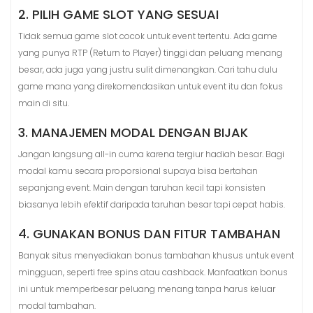
2. PILIH GAME SLOT YANG SESUAI
Tidak semua game slot cocok untuk event tertentu. Ada game
yang punya RTP (Return to Player) tinggi dan peluang menang
besar, ada juga yang justru sulit dimenangkan. Cari tahu dulu
game mana yang direkomendasikan untuk event itu dan fokus
main di situ.
3. MANAJEMEN MODAL DENGAN BIJAK
Jangan langsung all-in cuma karena tergiur hadiah besar. Bagi
modal kamu secara proporsional supaya bisa bertahan
sepanjang event. Main dengan taruhan kecil tapi konsisten
biasanya lebih efektif daripada taruhan besar tapi cepat habis.
4. GUNAKAN BONUS DAN FITUR TAMBAHAN
Banyak situs menyediakan bonus tambahan khusus untuk event
mingguan, seperti free spins atau cashback. Manfaatkan bonus
ini untuk memperbesar peluang menang tanpa harus keluar
modal tambahan.