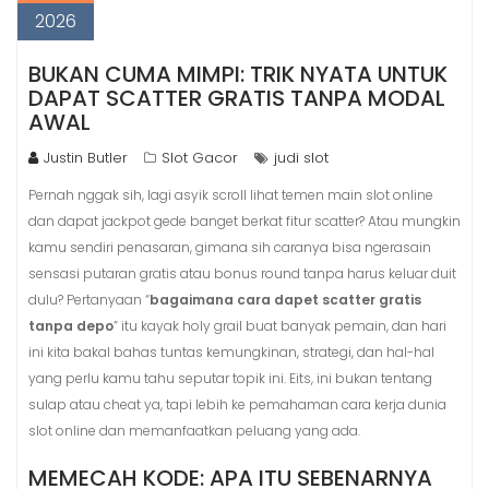
2026
BUKAN CUMA MIMPI: TRIK NYATA UNTUK
DAPAT SCATTER GRATIS TANPA MODAL
AWAL
Justin Butler
Slot Gacor
judi slot
Pernah nggak sih, lagi asyik scroll lihat temen main slot online
dan dapat jackpot gede banget berkat fitur scatter? Atau mungkin
kamu sendiri penasaran, gimana sih caranya bisa ngerasain
sensasi putaran gratis atau bonus round tanpa harus keluar duit
dulu? Pertanyaan “
bagaimana cara dapet scatter gratis
tanpa depo
” itu kayak holy grail buat banyak pemain, dan hari
ini kita bakal bahas tuntas kemungkinan, strategi, dan hal-hal
yang perlu kamu tahu seputar topik ini. Eits, ini bukan tentang
sulap atau cheat ya, tapi lebih ke pemahaman cara kerja dunia
slot online dan memanfaatkan peluang yang ada.
MEMECAH KODE: APA ITU SEBENARNYA