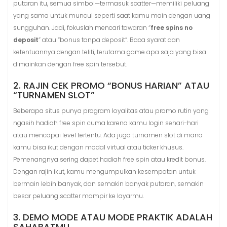
putaran itu, semua simbol—termasuk scatter—memiliki peluang
yang sama untuk muncul seperti saat kamu main dengan uang
sungguhan. Jadi, fokuslah mencari tawaran “
free spins no
deposit
” atau “bonus tanpa deposit”. Baca syarat dan
ketentuannya dengan teliti, terutama game apa saja yang bisa
dimainkan dengan free spin tersebut.
2. RAJIN CEK PROMO “BONUS HARIAN” ATAU
“TURNAMEN SLOT”
Beberapa situs punya program loyalitas atau promo rutin yang
ngasih hadiah free spin cuma karena kamu login sehari-hari
atau mencapai level tertentu. Ada juga turnamen slot di mana
kamu bisa ikut dengan modal virtual atau ticker khusus.
Pemenangnya sering dapet hadiah free spin atau kredit bonus.
Dengan rajin ikut, kamu mengumpulkan kesempatan untuk
bermain lebih banyak, dan semakin banyak putaran, semakin
besar peluang scatter mampir ke layarmu.
3. DEMO MODE ATAU MODE PRAKTIK ADALAH
SAHABATMU