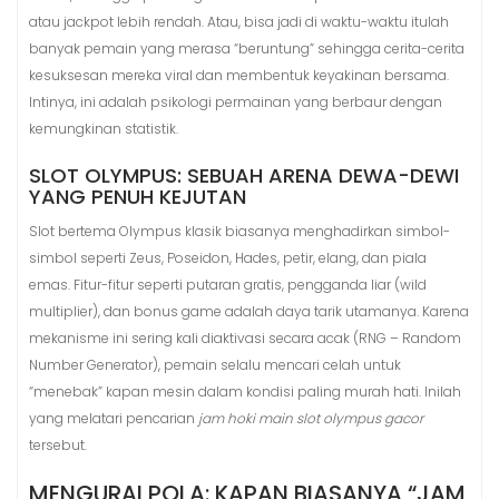
atau jackpot lebih rendah. Atau, bisa jadi di waktu-waktu itulah
banyak pemain yang merasa “beruntung” sehingga cerita-cerita
kesuksesan mereka viral dan membentuk keyakinan bersama.
Intinya, ini adalah psikologi permainan yang berbaur dengan
kemungkinan statistik.
SLOT OLYMPUS: SEBUAH ARENA DEWA-DEWI
YANG PENUH KEJUTAN
Slot bertema Olympus klasik biasanya menghadirkan simbol-
simbol seperti Zeus, Poseidon, Hades, petir, elang, dan piala
emas. Fitur-fitur seperti putaran gratis, pengganda liar (wild
multiplier), dan bonus game adalah daya tarik utamanya. Karena
mekanisme ini sering kali diaktivasi secara acak (RNG – Random
Number Generator), pemain selalu mencari celah untuk
“menebak” kapan mesin dalam kondisi paling murah hati. Inilah
yang melatari pencarian
jam hoki main slot olympus gacor
tersebut.
MENGURAI POLA: KAPAN BIASANYA “JAM