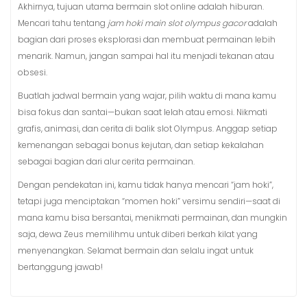
Akhirnya, tujuan utama bermain slot online adalah hiburan.
Mencari tahu tentang
jam hoki main slot olympus gacor
adalah
bagian dari proses eksplorasi dan membuat permainan lebih
menarik. Namun, jangan sampai hal itu menjadi tekanan atau
obsesi.
Buatlah jadwal bermain yang wajar, pilih waktu di mana kamu
bisa fokus dan santai—bukan saat lelah atau emosi. Nikmati
grafis, animasi, dan cerita di balik slot Olympus. Anggap setiap
kemenangan sebagai bonus kejutan, dan setiap kekalahan
sebagai bagian dari alur cerita permainan.
Dengan pendekatan ini, kamu tidak hanya mencari “jam hoki”,
tetapi juga menciptakan “momen hoki” versimu sendiri—saat di
mana kamu bisa bersantai, menikmati permainan, dan mungkin
saja, dewa Zeus memilihmu untuk diberi berkah kilat yang
menyenangkan. Selamat bermain dan selalu ingat untuk
bertanggung jawab!