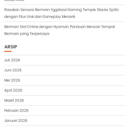
Rasakan Sensasi Bermain Yggdrasil Gaming Temple Stacks Splitz
dengan Fitur Unik dan Gameplay Menarik
Bermain Slot Online dengan Nyaman: Panduan Mencari Tempat
Bermain yang Terpercaya
ARSIP
Juli 2026
Juni 2026
Mei 2026
April 2026
Maret 2026
Februari 2026
Januari 2026