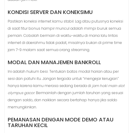
KONDISI SERVER DAN KONEKSIMU
Pastikan koneksi internet kamu stabil. Lag atau putusnya koneksi
di saat fitur bonus hampir muncul adalah mimpi buruk semua
pemain. Cobalah bermain di waktu-waktu di mana lalu lintas
internet di daerahmu tidak padat, misalnya bukan di prime time
jam 7-9 malam saat semua orang streaming.
MODAL DAN MANAJEMEN BANKROLL
Ini adalah hukum besi. Tentukan batas modal harian atau per
sesi dan patuhi itu. Jangan tergoda untuk “mengejar kerugian”
hanya karena kamu merasa sedang berada di
jam hoki main slot
olympus gacor
. Bermainlah dengan jumlah taruhan yang sesuai
dengan saldo, dan naikkan secara bertahap hanya jika saldo
memungkinkan.
PEMANASAN DENGAN MODE DEMO ATAU
TARUHAN KECIL