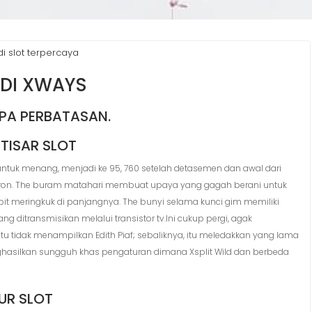
di slot terpercaya
 DI XWAYS
NPA PERBATASAN.
HTISAR SLOT
untuk menang, menjadi ke 95, 760 setelah detasemen dan awal dari
diron. The buram matahari membuat upaya yang gagah berani untuk
eringkuk di panjangnya. The bunyi selama kunci gim memiliki
ditransmisikan melalui transistor tv.Ini cukup pergi, agak
u tidak menampilkan Edith Piaf; sebaliknya, itu meledakkan yang lama
asilkan sungguh khas pengaturan dimana Xsplit Wild dan berbeda
TUR SLOT