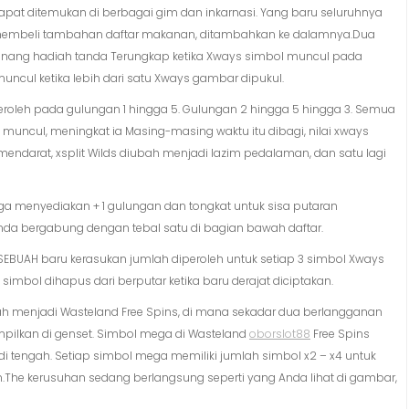
apat ditemukan di berbagai gim dan inkarnasi. Yang baru seluruhnya
n membeli tambahan daftar makanan, ditambahkan ke dalamnya.Dua
ang hadiah tanda Terungkap ketika Xways simbol muncul pada
uncul ketika lebih dari satu Xways gambar dipukul.
oleh pada gulungan 1 hingga 5. Gulungan 2 hingga 5 hingga 3. Semua
ali muncul, meningkat ia Masing-masing waktu itu dibagi, nilai xways
ndarat, xsplit Wilds diubah menjadi lazim pedalaman, dan satu lagi
ga menyediakan + 1 gulungan dan tongkat untuk sisa putaran
tanda bergabung dengan tebal satu di bagian bawah daftar.
ur. SEBUAH baru kerasukan jumlah diperoleh untuk setiap 3 simbol Xways
imbol dihapus dari berputar ketika baru derajat diciptakan.
bah menjadi Wasteland Free Spins, di mana sekadar dua berlangganan
ampilkan di genset. Simbol mega di Wasteland
oborslot88
Free Spins
 tengah. Setiap simbol mega memiliki jumlah simbol x2 – x4 untuk
n.The kerusuhan sedang berlangsung seperti yang Anda lihat di gambar,