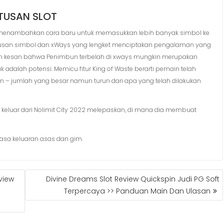
UTUSAN SLOT
 menambahkan cara baru untuk memasukkan lebih banyak simbol ke
pusan simbol dan xWays yang lengket menciptakan pengalaman yang
an kesan bahwa Penimbun terbelah di xways mungkin merupakan
uk adalah potensi. Memicu fitur King of Waste berarti pemain telah
 – jumlah yang besar namun turun dari apa yang telah dilakukan
si keluar dari Nolimit City 2022 melepaskan, di mana dia membuat
asa keluaran asas dan gim.
view
Divine Dreams Slot Review Quickspin Judi PG Soft
Terpercaya >> Panduan Main Dan Ulasan