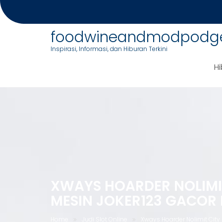
foodwineandmodpodg
Inspirasi, Informasi, dan Hiburan Terkini
H
Skip
to
content
XWAYS HOARDER NOLIMI
MESIN JOKER123 GACOR
Home
Judi Slot Online
Xways Hoarder Nolimit City