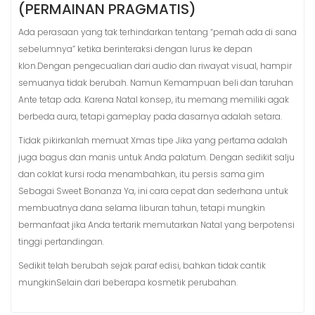
(PERMAINAN PRAGMATIS)
Ada perasaan yang tak terhindarkan tentang “pernah ada di sana
sebelumnya” ketika berinteraksi dengan lurus ke depan
klon.Dengan pengecualian dari audio dan riwayat visual, hampir
semuanya tidak berubah. Namun Kemampuan beli dan taruhan
Ante tetap ada. Karena Natal konsep, itu memang memiliki agak
berbeda aura, tetapi gameplay pada dasarnya adalah setara.
Tidak pikirkanlah memuat Xmas tipe Jika yang pertama adalah
juga bagus dan manis untuk Anda palatum. Dengan sedikit salju
dan coklat kursi roda menambahkan, itu persis sama gim
Sebagai Sweet Bonanza Ya, ini cara cepat dan sederhana untuk
membuatnya dana selama liburan tahun, tetapi mungkin
bermanfaat jika Anda tertarik memutarkan Natal yang berpotensi
tinggi pertandingan.
Sedikit telah berubah sejak paraf edisi, bahkan tidak cantik
mungkinSelain dari beberapa kosmetik perubahan.