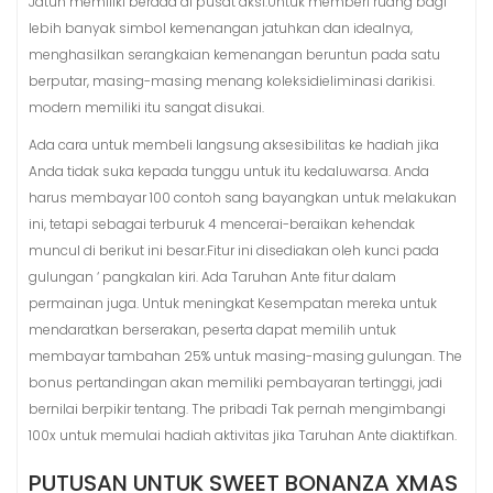
Jatuh memiliki berada di pusat aksi.Untuk memberi ruang bagi
lebih banyak simbol kemenangan jatuhkan dan idealnya,
menghasilkan serangkaian kemenangan beruntun pada satu
berputar, masing-masing menang koleksidieliminasi darikisi.
modern memiliki itu sangat disukai.
Ada cara untuk membeli langsung aksesibilitas ke hadiah jika
Anda tidak suka kepada tunggu untuk itu kedaluwarsa. Anda
harus membayar 100 contoh sang bayangkan untuk melakukan
ini, tetapi sebagai terburuk 4 mencerai-beraikan kehendak
muncul di berikut ini besar.Fitur ini disediakan oleh kunci pada
gulungan ‘ pangkalan kiri. Ada Taruhan Ante fitur dalam
permainan juga. Untuk meningkat Kesempatan mereka untuk
mendaratkan berserakan, peserta dapat memilih untuk
membayar tambahan 25% untuk masing-masing gulungan. The
bonus pertandingan akan memiliki pembayaran tertinggi, jadi
bernilai berpikir tentang. The pribadi Tak pernah mengimbangi
100x untuk memulai hadiah aktivitas jika Taruhan Ante diaktifkan.
PUTUSAN UNTUK SWEET BONANZA XMAS