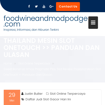
Contact Us
Skip
foodwineandmodpodge
to
.com
SWEET BONANZA XMAS
content
Inspirasi, Informasi, dan Hiburan Terkini
PRAGMATIC PLAY SLOT REVIEW
THAILAND MESIN SLOT
ONETOUCH >> PANDUAN DAN
ULASAN
Home
Slot Online Terpercaya
Sweet Bonanza Xmas Pragmatic Play Slot Review Thailand Mesin Slot
OneTouch >> Panduan Dan Ulasan
29
Justin Butler
Slot Online Terpercaya
Daftar Judi Slot Gacor Hari Ini
Mei