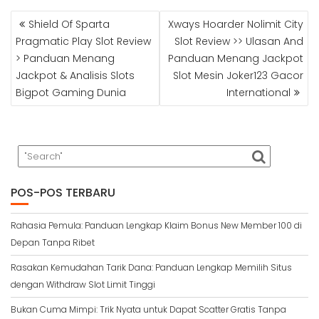
NAVIGASI
Shield Of Sparta
Xways Hoarder Nolimit City
POS
Pragmatic Play Slot Review
Slot Review >> Ulasan And
> Panduan Menang
Panduan Menang Jackpot
Jackpot & Analisis Slots
Slot Mesin Joker123 Gacor
Bigpot Gaming Dunia
International
POS-POS TERBARU
Rahasia Pemula: Panduan Lengkap Klaim Bonus New Member 100 di
Depan Tanpa Ribet
Rasakan Kemudahan Tarik Dana: Panduan Lengkap Memilih Situs
dengan Withdraw Slot Limit Tinggi
Bukan Cuma Mimpi: Trik Nyata untuk Dapat Scatter Gratis Tanpa