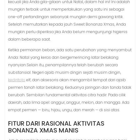
kecuali jika Anda gila-gilaan untuk Natal, dalam hal ini! Ini adalah
mungkin terbaik untuk memperlakukan yang satu ini sebagai
one-off pertandingan sebanyak mungkin demi gawang kritik.
Setelah memutarkan kepada jauh Sweet Bonanza Xmas, Anda
mungkin perlu diperiksa jika Anda belum mengunjungi higienis
dalam beberapa saat.
Ketika permainan beban, ada satu perubahan yang menyambut
Anda: Natal yang keras dan bergemerincing latar belakang
nyanyian.Selain itu, penampilannya telah berubah secara
substansial. Negeri ajaib musim dingin sejati musim dingin,
kediritoto
elf, dan aksesoris akan mengambil tempat dari ajaib
permen tanah latar belakang. Keduanya jaringan dan tanda tidak
berubah. Sembilan fundamental aktivitas citra hadir. Pada cilik
daerah, ada lima apel: anggur, anggur, melon, dan mangga. Ada
empat permen — biru, hijau, ungu, dan merah — di sisi atas.
FITUR DARI RASIONAL AKTIVITAS
BONANZA XMAS MANIS