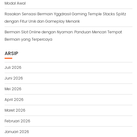
Modal Awal
Rasakan Sensasi Bermain Yggdrasil Gaming Temple Stacks Splitz
dengan Fitur Unik dan Gameplay Menarik
Bermain Slot Online dengan Nyaman: Panduan Mencari Tempat
Bermain yang Terpercaya
ARSIP
Juli 2026
Juni 2026
Mei 2026
April 2026
Maret 2026
Februari 2026
Januari 2026