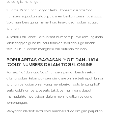
peluang kemenangan.
3. Batasi Pertaruhan: Jangan terlalu konsentrasi atas ‘hot’
numbers saja, akan tetapi pula memberikan konsentrasi pada
‘cold’ numbers guna memelihara keselarasan dalam strategi
taruhan.
4. Stabil Akal Sehat: Biarpun ‘hot’ numbers punya kemungkinan
lebih tinggian guna muncul, teruslah sepi dan juga hindari
terburu-buru dalam menghasilkan putusan taruhan.
POPULARITAS GAGASAN ‘HOT’ DAN JUGA
‘COLD’ NUMBERS DALAM TOGEL ONLINE
Konsep ‘hot’ dan juga ‘cold’ numbers pernah beralih sekali
dikenal dalam kelompok pemain lotere on line.Berlimpah laman
taruhan perjudian onlen yang memberikan data tentang ‘hot’
serta ‘cold’ numbers, beserta taktik bermain yang dapat
memudahkan partisipan dalam meningkatkan peluang
kemenangan.
Menyadari ide ‘hot’ serta ‘cold’ numbers di dalam gim perjudian