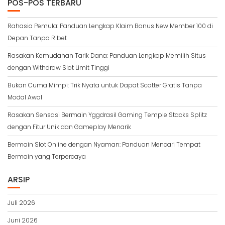
POS-POS TERBARU
Rahasia Pemula: Panduan Lengkap Klaim Bonus New Member 100 di
Depan Tanpa Ribet
Rasakan Kemudahan Tarik Dana: Panduan Lengkap Memilih Situs
dengan Withdraw Slot Limit Tinggi
Bukan Cuma Mimpi: Trik Nyata untuk Dapat Scatter Gratis Tanpa
Modal Awal
Rasakan Sensasi Bermain Yggdrasil Gaming Temple Stacks Splitz
dengan Fitur Unik dan Gameplay Menarik
Bermain Slot Online dengan Nyaman: Panduan Mencari Tempat
Bermain yang Terpercaya
ARSIP
Juli 2026
Juni 2026