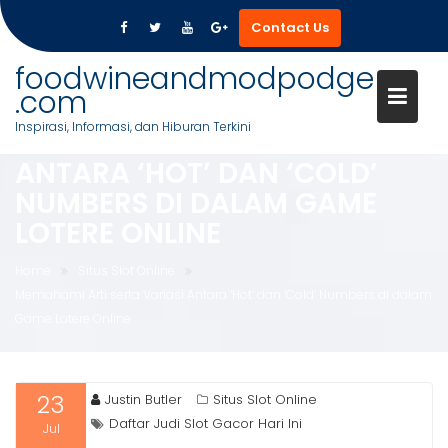
Contact Us
Skip
foodwineandmodpodge
to
.com
content
Inspirasi, Informasi, dan Hiburan Terkini
MEMAHAMI ARTI SERTA VARIAS
ANTARA ‘HOT’ DAN ‘COLD’
NUMBERS DI DALAM GAME
LOTERE ONLINE
Home
Situs Slot Online
Memahami Arti serta Variasi Antara ‘Hot’ dan ‘Cold’ Numbers di dalam
Game Lotere Online
23
Justin Butler
Situs Slot Online
Daftar Judi Slot Gacor Hari Ini
Jul