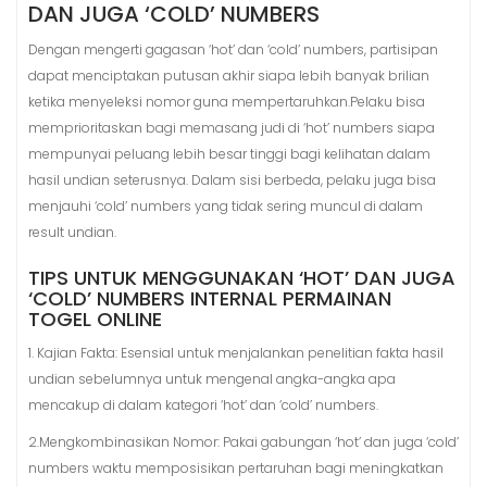
DAN JUGA ‘COLD’ NUMBERS
Dengan mengerti gagasan ‘hot’ dan ‘cold’ numbers, partisipan
dapat menciptakan putusan akhir siapa lebih banyak brilian
ketika menyeleksi nomor guna mempertaruhkan.Pelaku bisa
memprioritaskan bagi memasang judi di ‘hot’ numbers siapa
mempunyai peluang lebih besar tinggi bagi kelihatan dalam
hasil undian seterusnya. Dalam sisi berbeda, pelaku juga bisa
menjauhi ‘cold’ numbers yang tidak sering muncul di dalam
result undian.
TIPS UNTUK MENGGUNAKAN ‘HOT’ DAN JUGA
‘COLD’ NUMBERS INTERNAL PERMAINAN
TOGEL ONLINE
1. Kajian Fakta: Esensial untuk menjalankan penelitian fakta hasil
undian sebelumnya untuk mengenal angka-angka apa
mencakup di dalam kategori ‘hot’ dan ‘cold’ numbers.
2.Mengkombinasikan Nomor: Pakai gabungan ‘hot’ dan juga ‘cold’
numbers waktu memposisikan pertaruhan bagi meningkatkan