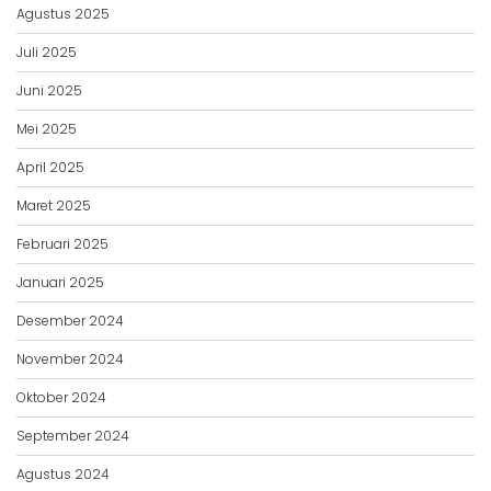
Agustus 2025
Juli 2025
Juni 2025
Mei 2025
April 2025
Maret 2025
Februari 2025
Januari 2025
Desember 2024
November 2024
Oktober 2024
September 2024
Agustus 2024