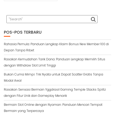
POS-POS TERBARU
Rahasia Pemula: Panduan Lengkap Klaim Bonus New Member 100 di
Depan Tanpa Ribet
Rasakan Kemudahan Tarik Dana: Panduan Lengkap Memilih Situs
dengan Withdraw Slot Limit Tinggi
Bukan Cuma Mimpi: Trik Nyata untuk Dapat Scatter Gratis Tanpa
Modal Awal
Rasakan Sensasi Bermain Yggdrasil Gaming Temple Stacks Splitz
dengan Fitur Unik dan Gameplay Menarik
Bermain Slot Online dengan Nyaman: Panduan Mencari Tempat
Bermain yang Terpercaya