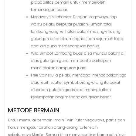
probabilitas pemain untuk memperoleh
kemenangan besar.
Megaways Mechanics: Dengan Megaways, tiap
waktu pelaku berputar putaran, jumlah total
lambang yang kelihatan dalam masing-masing
gulungan beraneka, menghasilkan sejumlah taktik
apa lain guna memenangkan bonus.
Wild Simbol: Lambang buas bisa muncul dalam di
atas gulungan guna membantu partisipan
menciptakan campuran juara.
Free Spins: Bila pelaku mencapai mendapatkan tiga
atau lebih scatter symbol, orang-orang itu bakal
diberikan putaran gratis apa meningkatkan
kesempatan bagi menang anugerah besar.
METODE BERMAIN
Untuk memulai bermain-main Twin Putar Megaways, partisipan
harus mengatur taruhan orang-orang itu terlebih
sebelumnya.Mereka Semua bisa menyesuaikan harga coin, level