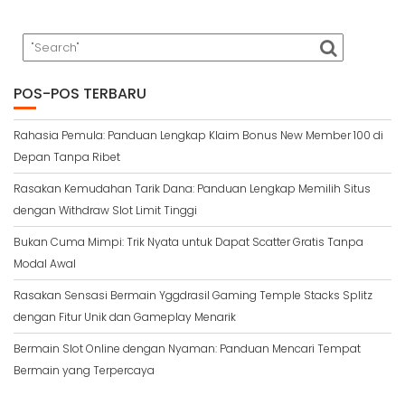
POS-POS TERBARU
Rahasia Pemula: Panduan Lengkap Klaim Bonus New Member 100 di
Depan Tanpa Ribet
Rasakan Kemudahan Tarik Dana: Panduan Lengkap Memilih Situs
dengan Withdraw Slot Limit Tinggi
Bukan Cuma Mimpi: Trik Nyata untuk Dapat Scatter Gratis Tanpa
Modal Awal
Rasakan Sensasi Bermain Yggdrasil Gaming Temple Stacks Splitz
dengan Fitur Unik dan Gameplay Menarik
Bermain Slot Online dengan Nyaman: Panduan Mencari Tempat
Bermain yang Terpercaya