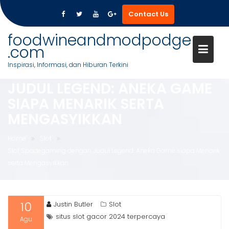
Contact Us
Skip
foodwineandmodpodge
to
.com
content
Inspirasi, Informasi, dan Hiburan Terkini
SLOT SPADEGAMING DENGAN
JUDUL LEGEND: ANEKA GAME
SIAPA MENARIK SERTA
MENGASYIKKAN
Home
Slot
Slot Spadegaming dengan Judul Legend: Aneka Game siapa Menarik
serta Mengasyikkan
10
Justin Butler
Slot
situs slot gacor 2024 terpercaya
Agu