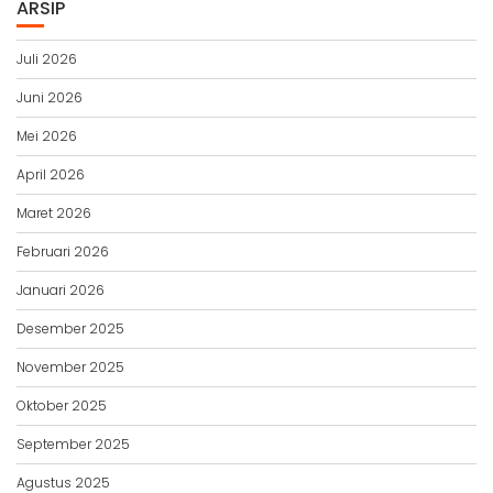
ARSIP
Juli 2026
Juni 2026
Mei 2026
April 2026
Maret 2026
Februari 2026
Januari 2026
Desember 2025
November 2025
Oktober 2025
September 2025
Agustus 2025