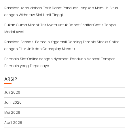
Rasakan Kemudahan Tarik Dana: Panduan Lengkap Memilih Situs
dengan Withdraw Slot Limit Tinggi
Bukan Cuma Mimpi: Trik Nyata untuk Dapat Scatter Gratis Tanpa
Modal Awal
Rasakan Sensasi Bermain Yggdrasil Gaming Temple Stacks Splitz
dengan Fitur Unik dan Gameplay Menarik
Bermain Slot Online dengan Nyaman: Panduan Mencari Tempat
Bermain yang Terpercaya
ARSIP
Juli 2026
Juni 2026
Mei 2026
April 2026