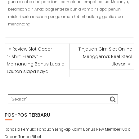
guna dicoba dari para fans permainan tempat berjudi.Makanya,
beranikan diri Anda bagi enter ke dunia vampir siapa penuh
misteri serta rasakan pengalaman keberhasilan gigantic apa
menantang!
NAVIGASI
Review Slot Gacor
Tinjauan Gim Slot Online
POS
“Fishin’ Frenzy” –
Menggema: Reel Steal
Memancing Bonus Luas di
Ulasan
Lautan siapa Kaya
POS-POS TERBARU
Rahasia Pemula: Panduan Lengkap Klaim Bonus New Member 100 di
Depan Tanpa Ribet