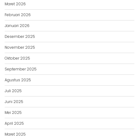
Maret 2026
Februari 2026
Januari 2026
Desember 2025
November 2025
Oktober 2025
September 2025
Agustus 2025
Juli 2025
Juni 2025
Mei 2025
April 2025
Maret 2025