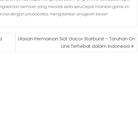
ngalaman bermain yang menarik serta seru.Cepat mainkan game ini
ional dengan probabilitas mengalahkan anugerah besar!
a
Ulasan Permainan Slot Gacor Starburst – Taruhan On
Line Terhebat dalam Indonesia