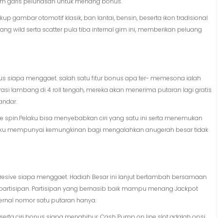
lam garis pelunasan untuk menang bonus.
gambar otomotif klasik, ban lantai, bensin, beserta ikon tradisional
ang wild serta scatter pula tiba internal gim ini, memberikan peluang
nus siapa menggaet. salah satu fitur bonus apa ter- memesona ialah
i lambang di 4 roll tengah, mereka akan menerima putaran lagi gratis
andar.
free spin.Pelaku bisa menyebabkan ciri yang satu ini serta menemukan
pelaku mempunyai kemungkinan bagi mengalahkan anugerah besar tidak
resive siapa menggaet. Hadiah Besar ini lanjut bertambah bersamaan
partisipan. Partisipan yang bernasib baik mampu menang Jackpot
ternal nomor satu putaran hanya.
rta ciri bonus siapa menghibur, Cash Pump on line slot adalah opsi