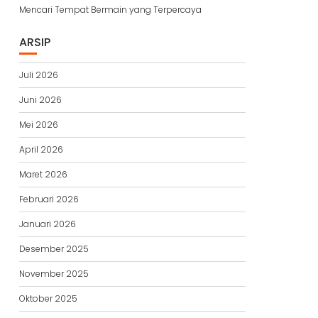
Mencari Tempat Bermain yang Terpercaya
ARSIP
Juli 2026
Juni 2026
Mei 2026
April 2026
Maret 2026
Februari 2026
Januari 2026
Desember 2025
November 2025
Oktober 2025