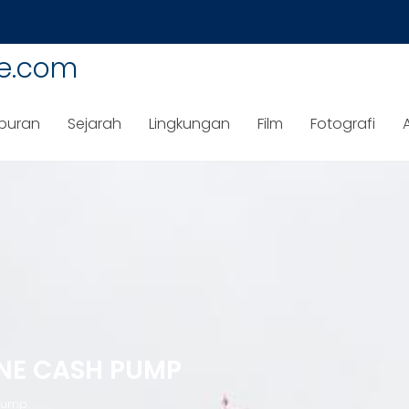
e.com
iburan
Sejarah
Lingkungan
Film
Fotografi
INE CASH PUMP
 Pump