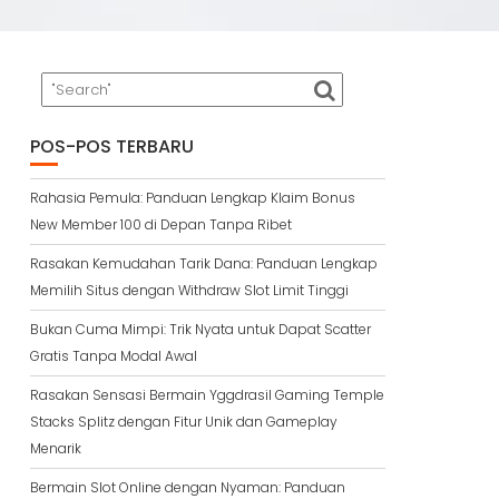
POS-POS TERBARU
Rahasia Pemula: Panduan Lengkap Klaim Bonus
New Member 100 di Depan Tanpa Ribet
Rasakan Kemudahan Tarik Dana: Panduan Lengkap
Memilih Situs dengan Withdraw Slot Limit Tinggi
Bukan Cuma Mimpi: Trik Nyata untuk Dapat Scatter
Gratis Tanpa Modal Awal
Rasakan Sensasi Bermain Yggdrasil Gaming Temple
Stacks Splitz dengan Fitur Unik dan Gameplay
Menarik
Bermain Slot Online dengan Nyaman: Panduan