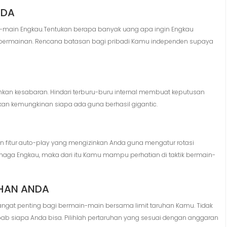
NDA
n-main Engkau.Tentukan berapa banyak uang apa ingin Engkau
permainan. Rencana batasan bagi pribadi Kamu independen supaya
hkan kesabaran. Hindari terburu-buru internal membuat keputusan
kan kemungkinan siapa ada guna berhasil gigantic.
n fitur auto-play yang mengizinkan Anda guna mengatur rotasi
 tenaga Engkau, maka dari itu Kamu mampu perhatian di taktik bermain-
UHAN ANDA
 sangat penting bagi bermain-main bersama limit taruhan Kamu. Tidak
b siapa Anda bisa. Pilihlah pertaruhan yang sesuai dengan anggaran