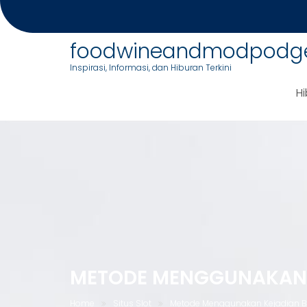
foodwineandmodpodg
Inspirasi, Informasi, dan Hiburan Terkini
H
Skip
to
content
METODE MENGGUNAKAN K
Home
Situs Slot
Metode Menggunakan Kejadian Ber