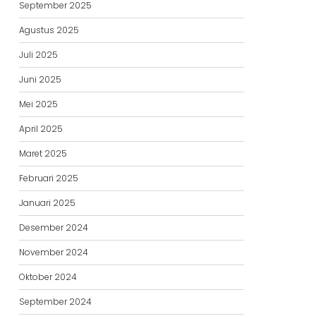
September 2025
Agustus 2025
Juli 2025
Juni 2025
Mei 2025
April 2025
Maret 2025
Februari 2025
Januari 2025
Desember 2024
November 2024
Oktober 2024
September 2024