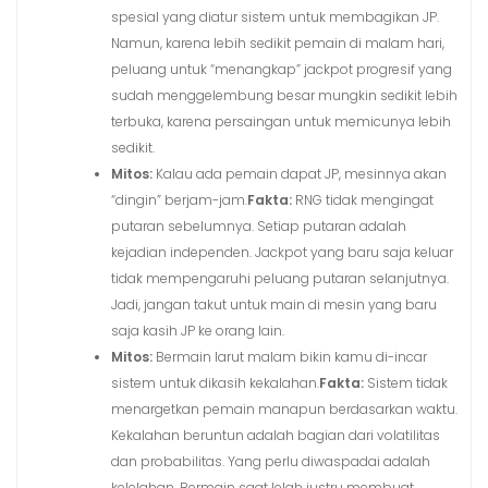
spesial yang diatur sistem untuk membagikan JP.
Namun, karena lebih sedikit pemain di malam hari,
peluang untuk “menangkap” jackpot progresif yang
sudah menggelembung besar mungkin sedikit lebih
terbuka, karena persaingan untuk memicunya lebih
sedikit.
Mitos:
Kalau ada pemain dapat JP, mesinnya akan
“dingin” berjam-jam.
Fakta:
RNG tidak mengingat
putaran sebelumnya. Setiap putaran adalah
kejadian independen. Jackpot yang baru saja keluar
tidak mempengaruhi peluang putaran selanjutnya.
Jadi, jangan takut untuk main di mesin yang baru
saja kasih JP ke orang lain.
Mitos:
Bermain larut malam bikin kamu di-incar
sistem untuk dikasih kekalahan.
Fakta:
Sistem tidak
menargetkan pemain manapun berdasarkan waktu.
Kekalahan beruntun adalah bagian dari volatilitas
dan probabilitas. Yang perlu diwaspadai adalah
kelelahan. Bermain saat lelah justru membuat