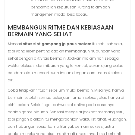
pengambilan keputusan kurang tajam dan
manajemen modal bisa kacau.
MEMBANGUN RITME DAN KEBIASAAN
BERMAIN YANG SEHAT
Mencari
situs slot gampang jp paus malam
itu sah-sah saja,
tapi yang lebih penting adalah membangun hubungan yang
sehat dengan aktivitas bermain. Jadikan malam hari sebagai
waktu relaksasi dan hiburan yang terkontrol, bukan ajang balas
dendam atau mencari cuan instan dengan cara memaksakan
diri.
Coba tetapkan “ritual” sebelum mulai bermain. Misalnya, hanya
bermain setelah semua pekerjaan rumah selesai, atau hanya di
akhir pekan. Selalu ingat bahwa slot online pada dasarnya
adalah game hiburan. Sensasi mengejar jackpot memang seru,
tapi jangan biarkan itu mengorbankan waktu istirahat, keuangan,
dan hubungan sosial kamu. Banyak pemain sukses justru
adalah mereka yang bisa menikmati prosesnya, bisa berhenti