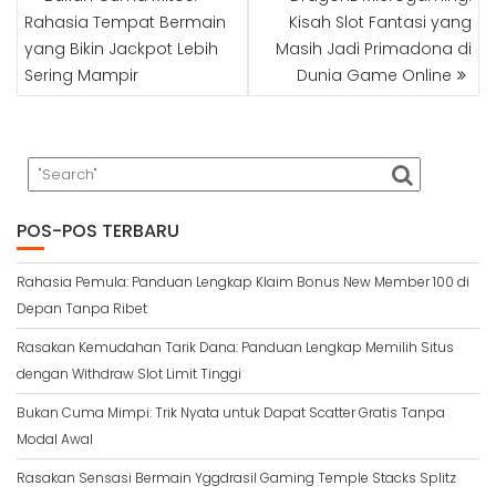
POS
Rahasia Tempat Bermain
Kisah Slot Fantasi yang
yang Bikin Jackpot Lebih
Masih Jadi Primadona di
Sering Mampir
Dunia Game Online
POS-POS TERBARU
Rahasia Pemula: Panduan Lengkap Klaim Bonus New Member 100 di
Depan Tanpa Ribet
Rasakan Kemudahan Tarik Dana: Panduan Lengkap Memilih Situs
dengan Withdraw Slot Limit Tinggi
Bukan Cuma Mimpi: Trik Nyata untuk Dapat Scatter Gratis Tanpa
Modal Awal
Rasakan Sensasi Bermain Yggdrasil Gaming Temple Stacks Splitz