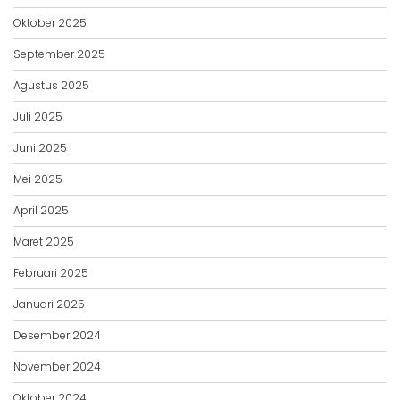
Oktober 2025
September 2025
Agustus 2025
Juli 2025
Juni 2025
Mei 2025
April 2025
Maret 2025
Februari 2025
Januari 2025
Desember 2024
November 2024
Oktober 2024