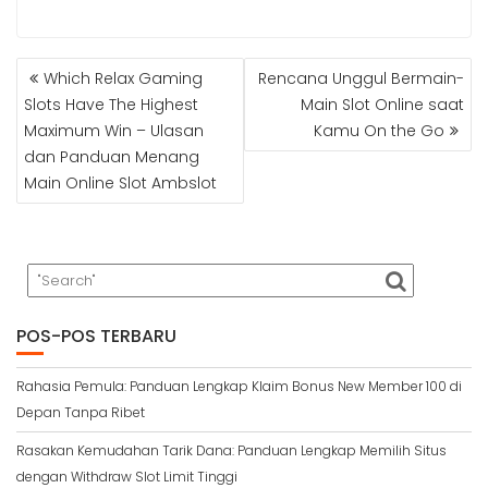
NAVIGASI
Which Relax Gaming
Rencana Unggul Bermain-
POS
Slots Have The Highest
Main Slot Online saat
Maximum Win – Ulasan
Kamu On the Go
dan Panduan Menang
Main Online Slot Ambslot
POS-POS TERBARU
Rahasia Pemula: Panduan Lengkap Klaim Bonus New Member 100 di
Depan Tanpa Ribet
Rasakan Kemudahan Tarik Dana: Panduan Lengkap Memilih Situs
dengan Withdraw Slot Limit Tinggi