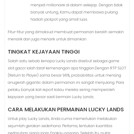
menjadi millionaire di dalam sekejap. Dengan tidak
banyak untung, Kamu dapat membawa pulang
hadiah jackpot yang amat luas.
Fitur-fitur yang dimaksud membuat permainan beralih semakin
menarik dan juga menarik untuk dimainkan.
TINGKAT KEJAYAAN TINGGI
Salah satu sebab kenapa Lucky Lands disebut sebagai game
slot gacor ialah taraf kemenangan apa tinggian.Dengan RTP SLOT
(Return to Player) sama besar 96%, probabilitas untuk menang
anugerah gigantic dalam permainan ini sangat menjulang. Para
pelaku banyak kali report kalau mereka sering memperoleh
kejayaan yang besar saat bermain Lucky Lands.
CARA MELAKUKAN PERMAINAN LUCKY LANDS
Untuk play Lucky Lands, Anda cuma memerlukan melakukan
sejumlah gerakan sederhana. Pertama, tentukan kuantitas
pertaruhan siapa ingin Engkau pasang. Setelah Itu, putar